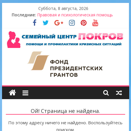
Skip
Суббота, 8 августа, 2026
to
Последние:
Правовая и психологическая помощь
content
Итоги проекта 2022
В гостях у ДПЦ «Сретение»
Новогодний десант «Территории добра»
Золотой урожай
Семейный
центр
"Покров"
Ой! Страница не найдена.
По этому адресу ничего не найдено. Воспользуйтесь
поиском.