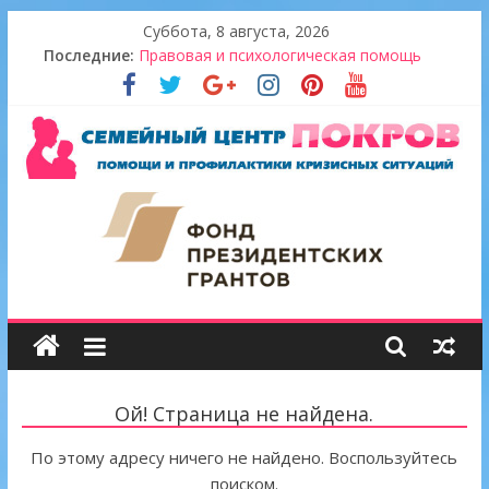
Skip
Суббота, 8 августа, 2026
to
Последние:
Правовая и психологическая помощь
content
Итоги проекта 2022
В гостях у ДПЦ «Сретение»
Новогодний десант «Территории добра»
Золотой урожай
Семейный
центр
"Покров"
Ой! Страница не найдена.
По этому адресу ничего не найдено. Воспользуйтесь
поиском.