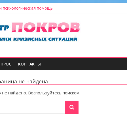
и психологическая помощь
екта 2022
у ДПЦ «Сретение»
й десант «Территории добра»
урожай
ОПРОС
КОНТАКТЫ
раница не найдена.
 не найдено. Воспользуйтесь поиском.