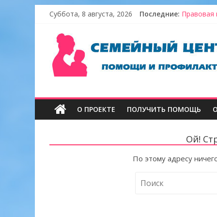
Skip
Суббота, 8 августа, 2026
Последние:
Правовая 
to
Итоги про
content
Семейный
В гостях 
Новогодни
Золотой 
центр
"Покров"
О ПРОЕКТЕ
ПОЛУЧИТЬ ПОМОЩЬ
Ой! Ст
По этому адресу ничего