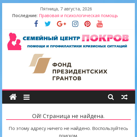
Skip
Пятница, 7 августа, 2026
to
Последние:
Правовая и психологическая помощь
content
Итоги проекта 2022
В гостях у ДПЦ «Сретение»
Новогодний десант «Территории добра»
Золотой урожай
Семейный
центр
"Покров"
Ой! Страница не найдена.
По этому адресу ничего не найдено. Воспользуйтесь
поиском.